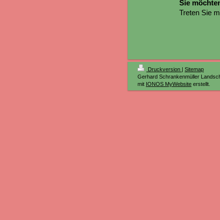
Sie möchten
Treten Sie m
Druckversion
|
Sitemap
Gerhard Schrankenmüller Landsch
mit
IONOS MyWebsite
erstellt.