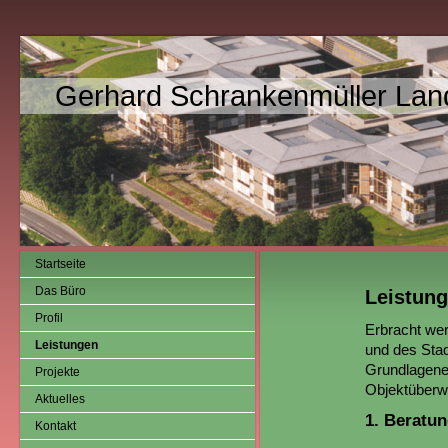
Gerhard Schrankenmüller Land
Startseite
Das Büro
Leistun
Profil
Erbracht wer
Leistungen
und des Sta
Grundlagener
Projekte
Objektüberw
Aktuelles
1. Beratu
Kontakt