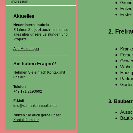
Impressum
Grundl
Entwu
Erste
Aktuelles
Neuer Internetauftritt
Erfahren Sie jetzt auch im Internet
2. Freir
alles über unsere Leistungen und
Projekte.
Kranke
Alle Meldungen
Forsc
Gewerb
Sie haben Fragen?
Wohnu
Hausg
Nehmen Sie einfach Kontakt mit
uns auf.
Parka
Garten
Telefon
+49 171 2193602
3. Baubet
E-Mail
info@schrankenmueller.de
Aussc
Nutzen Sie auch gerne unser
Bauübe
Kontaktformular
.