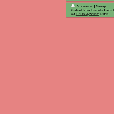
Druckversion
|
Sitemap
Gerhard Schrankenmüller Landsch
mit
IONOS MyWebsite
erstellt.