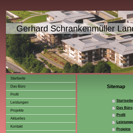
Gerhard Schrankenmüller Land
Startseite
Sitemap
Das Büro
Profil
Startseit
Leistungen
Das Büro
Projekte
Profil
Aktuelles
Leistung
Kontakt
Projekte